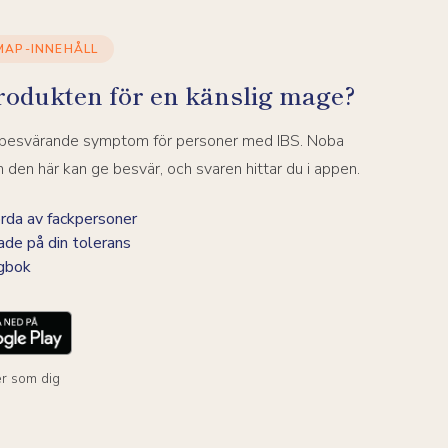
MAP-INNEHÅLL
rodukten för en känslig mage?
a besvärande symptom för personer med IBS. Noba
den här kan ge besvär, och svaren hittar du i appen.
da av fackpersoner
ade på din tolerans
agbok
r som dig