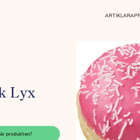
ARTIKLAR
AP
k Lyx
här produkten?