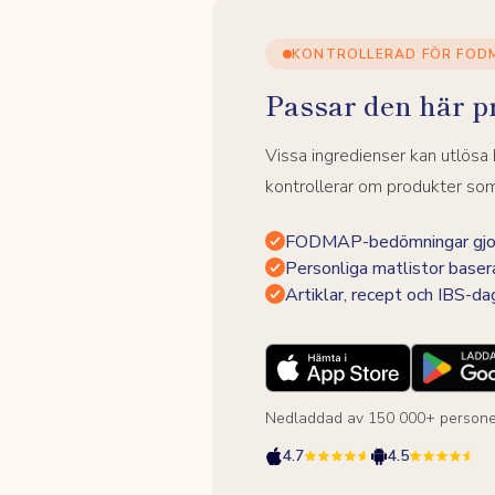
KONTROLLERAD FÖR FOD
Passar den här p
Vissa ingredienser kan utlös
kontrollerar om produkter som 
FODMAP-bedömningar gjor
Personliga matlistor baser
Artiklar, recept och IBS-d
Nedladdad av 150 000+ persone
4.7
4.5