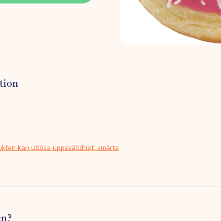
tion
ukten kan utlösa uppsvälldhet, smärta
en?