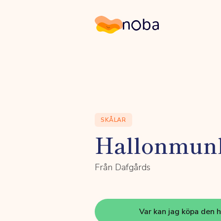
Noba
SKÅLAR
Hallonmun
Från Dafgårds
Var kan jag köpa den 