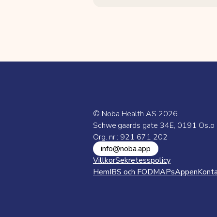
© Noba Health AS
2026
Schweigaards gate 34E, 0191 Oslo
Org. nr.: 921 671 202
info@noba.app
Villkor
Sekretesspolicy
Hem
IBS och FODMAPs
Appen
Kont