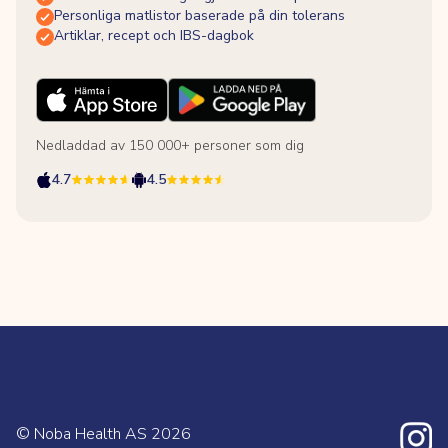
Personliga matlistor baserade på din tolerans
Artiklar, recept och IBS-dagbok
Nedladdad av 150 000+ personer som dig
4.7
4.5
© Noba Health AS
2026