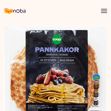
Åpn
Noba