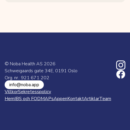
© Noba Health AS
2026
Schweigaards gate 34E, 0191 Oslo
Org. nr.: 921 671 202
info@noba.app
Villkor
Sekretesspolicy
Hem
IBS och FODMAPs
Appen
Kontakt
Artiklar
Team