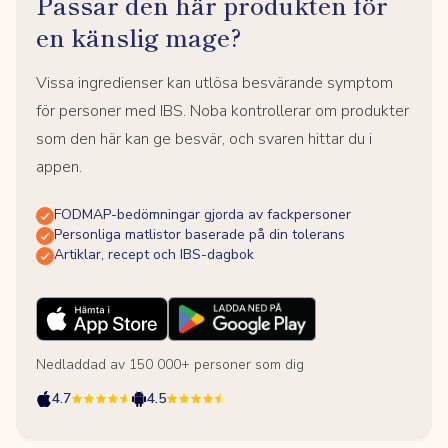
Passar den här produkten för
en känslig mage?
Vissa ingredienser kan utlösa besvärande symptom
för personer med IBS. Noba kontrollerar om produkter
som den här kan ge besvär, och svaren hittar du i
appen.
FODMAP-bedömningar gjorda av fackpersoner
Personliga matlistor baserade på din tolerans
Artiklar, recept och IBS-dagbok
Nedladdad av 150 000+ personer som dig
4.7
4.5