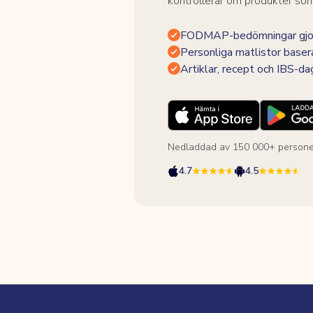
kontrollerar om produkter som 
FODMAP-bedömningar gjor
Personliga matlistor baser
Artiklar, recept och IBS-d
Nedladdad av 150 000+ persone
4.7
4.5