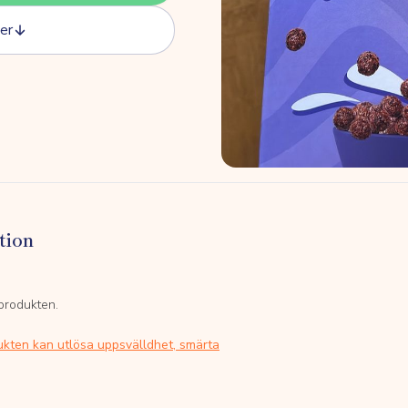
er
tion
 produkten.
ukten kan utlösa uppsvälldhet, smärta