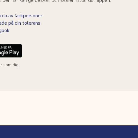
den här kan ge besvär, och svaren hittar du i appen.
da av fackpersoner
ade på din tolerans
agbok
r som dig