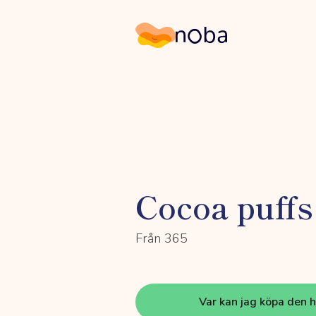
Noba
Cocoa puffs
Från 365
Var kan jag köpa den 