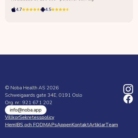
4.7
4.5
© Noba Health AS
2026
Schweigaards gate 34E, 0191 Oslo
Org. nr.: 921 671 202
info@noba.app
Villkor
Sekretesspolicy
Hem
IBS och FODMAPs
Appen
Kontakt
Artiklar
Team