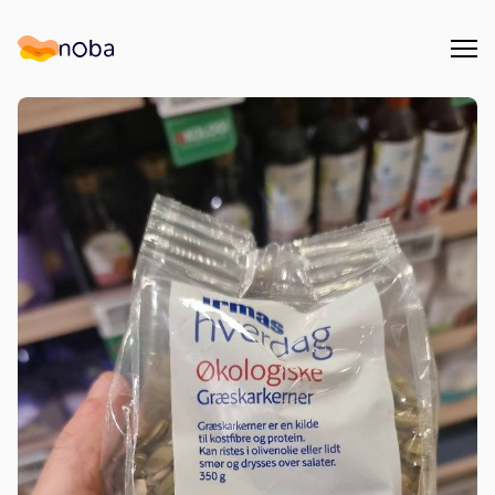
Åpn
Noba