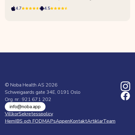
4.7
4.5
© Noba Health AS
2026
Schweigaards gate 34E, 0191 Oslo
Org. nr.: 921 671 202
info@noba.app
Villkor
Sekretesspolicy
Hem
IBS och FODMAPs
Appen
Kontakt
Artiklar
Team