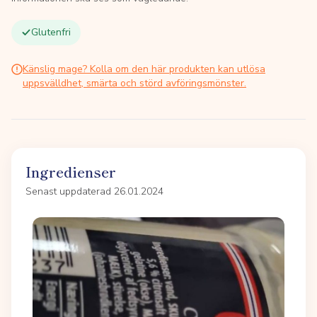
Glutenfri
Känslig mage? Kolla om den här produkten kan utlösa
uppsvälldhet, smärta och störd avföringsmönster.
Ingredienser
Senast uppdaterad 26.01.2024