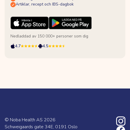
Artiklar, recept och IBS-dagbok
Nedladdad av 150 000+ personer som dig
4.7
4.5
© Noba Health AS
2026
Schweigaards gate 34E, 0191 Oslo