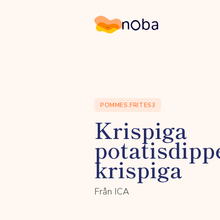
Noba
POMMES.FRITES3
Krispiga
potatisdippe
krispiga
Från ICA