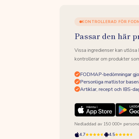
KONTROLLERAD FÖR FOD
Passar den här p
Vissa ingredienser kan utlös
kontrollerar om produkter som 
FODMAP-bedömningar gjor
Personliga matlistor baser
Artiklar, recept och IBS-d
Nedladdad av 150 000+ persone
4.7
4.5