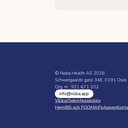
© Noba Health AS
2026
Schweigaards gate 34E, 0191 Oslo
Org. nr.: 921 671 202
info@noba.app
Villkor
Sekretesspolicy
Hem
IBS och FODMAPs
Appen
Kont