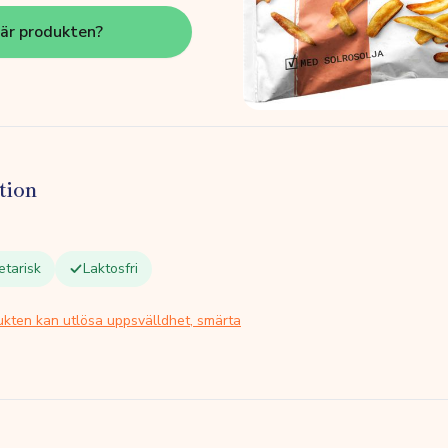
här produkten?
tion
etarisk
Laktosfri
ukten kan utlösa uppsvälldhet, smärta