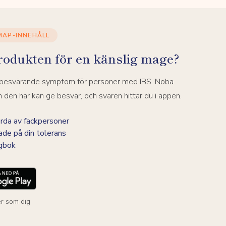
MAP-INNEHÅLL
rodukten för en känslig mage?
a besvärande symptom för personer med IBS. Noba
den här kan ge besvär, och svaren hittar du i appen.
da av fackpersoner
ade på din tolerans
agbok
r som dig