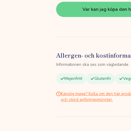
Var kan jag köpa den 
Allergen- och kostinforma
Informationen ska ses som vägledande.
Mejerifritt
Glutenfri
Veg
Känslig mage? Kolla om den här prod
och störd avföringsmönster.