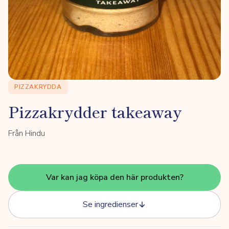
PIZZAKRYDDA
Pizzakrydder takeaway
Från Hindu
Var kan jag köpa den här produkten?
Se ingredienser