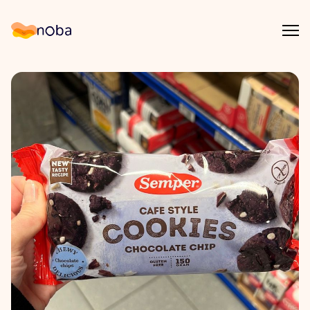
Åpn
Noba