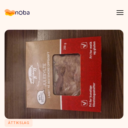
Åpn
Noba
ÄTTIKSLAG