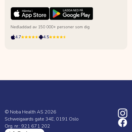
Nedladdad av 150 000+ personer som dig
4.7
4.5
© Noba Health AS
2026
Schweigaards gate 34E, 0191 Oslo
Org. nr.: 921 671 202