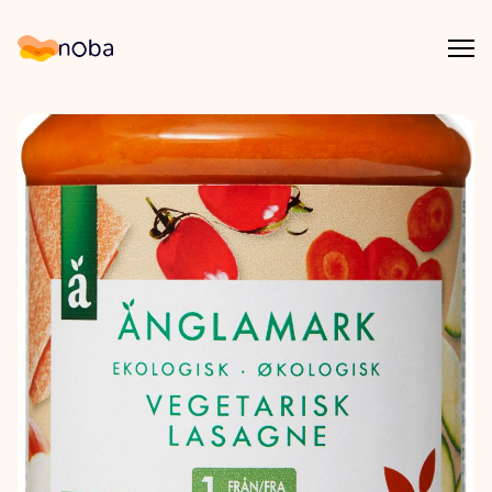
Åpn
Noba