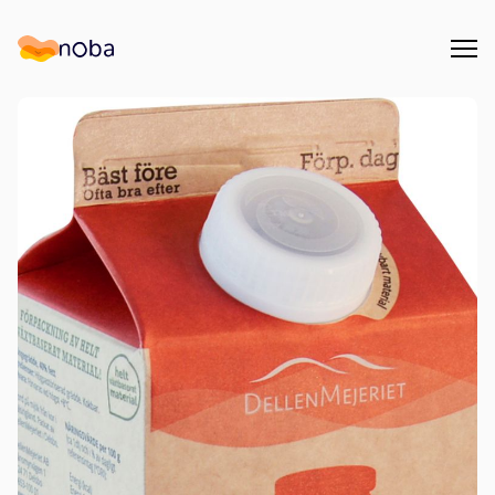
Åpn
Noba