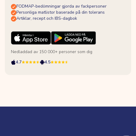
FODMAP-bedömningar gjorda av fackpersoner
Personliga matlistor baserade på din tolerans
Artiklar, recept och IBS-dagbok
Nedladdad av 150 000+ personer som dig
4.7
4.5