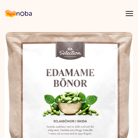
Åpn
Noba