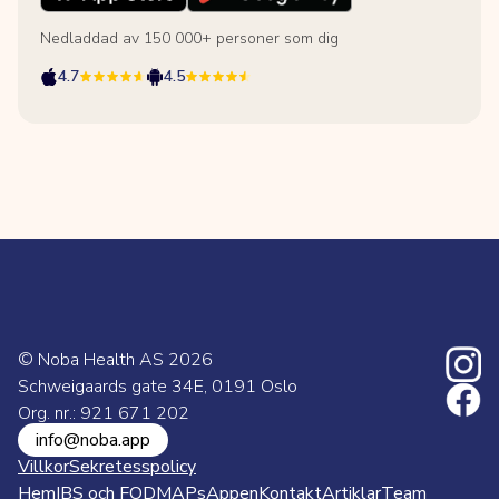
Nedladdad av 150 000+ personer som dig
4.7
4.5
© Noba Health AS
2026
Schweigaards gate 34E, 0191 Oslo
Org. nr.: 921 671 202
info@noba.app
Villkor
Sekretesspolicy
Hem
IBS och FODMAPs
Appen
Kontakt
Artiklar
Team