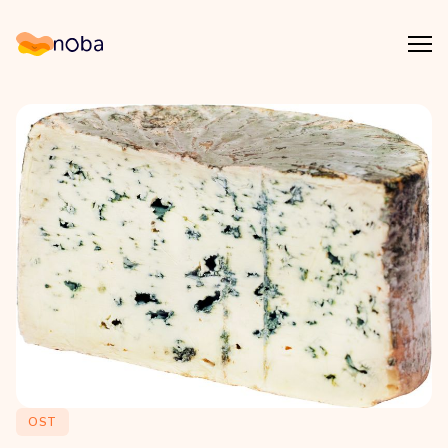
Åpn
Noba
OST