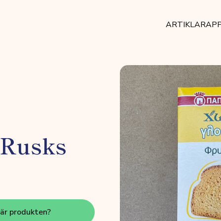
ARTIKLAR
AP
 Rusks
här produkten?