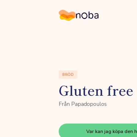
Noba
BRÖD
Gluten free
Från Papadopoulos
Var kan jag köpa den 