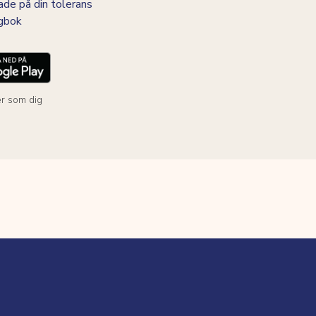
ade på din tolerans
agbok
r som dig