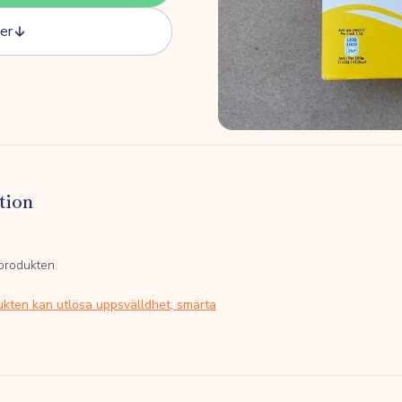
er
tion
 produkten.
ukten kan utlösa uppsvälldhet, smärta