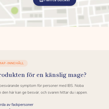
Hämta butiker
MAP-INNEHÅLL
rodukten för en känslig mage?
a besvärande symptom för personer med IBS. Noba
den här kan ge besvär, och svaren hittar du i appen.
da av fackpersoner