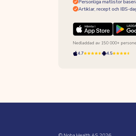
Personliga matlistor baser
Artiklar, recept och IBS-d
Nedladdad av 150 000+ persone
4.7
4.5
© Noba Health AS
2026