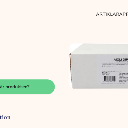
ARTIKLAR
AP
här produkten?
tion