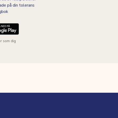
ade på din tolerans
agbok
r som dig