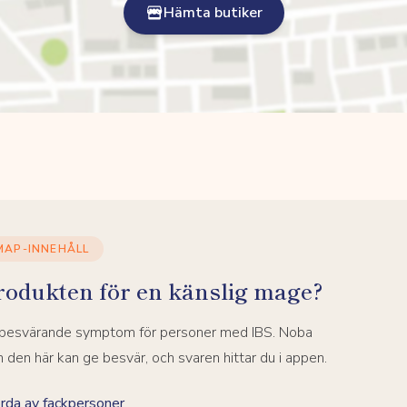
Hämta butiker
MAP-INNEHÅLL
rodukten för en känslig mage?
a besvärande symptom för personer med IBS. Noba
den här kan ge besvär, och svaren hittar du i appen.
da av fackpersoner