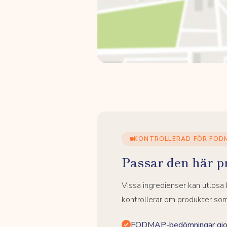
KONTROLLERAD FÖR FOD
Passar den här p
Vissa ingredienser kan utlös
kontrollerar om produkter som 
FODMAP-bedömningar gjor