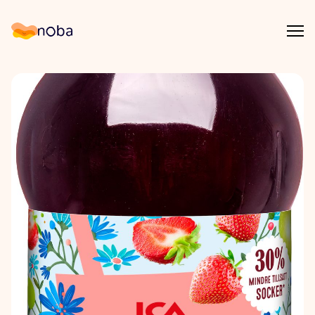
Åpn
Noba