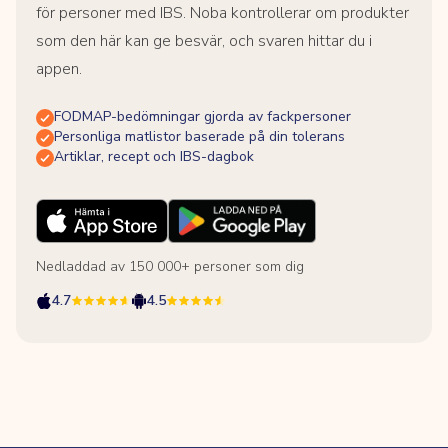
för personer med IBS. Noba kontrollerar om produkter
som den här kan ge besvär, och svaren hittar du i
appen.
FODMAP-bedömningar gjorda av fackpersoner
Personliga matlistor baserade på din tolerans
Artiklar, recept och IBS-dagbok
Nedladdad av 150 000+ personer som dig
4.7
4.5