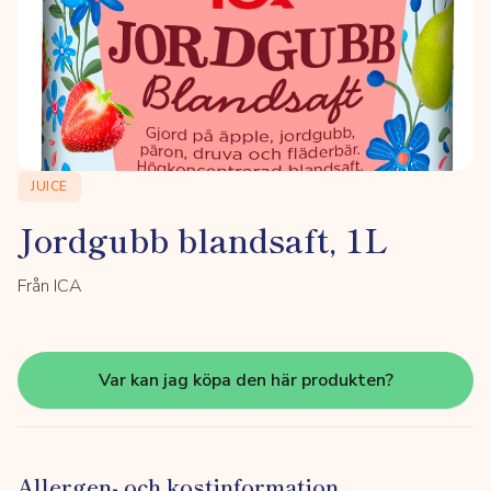
JUICE
Jordgubb blandsaft, 1L
Från ICA
Var kan jag köpa den här produkten?
Allergen- och kostinformation