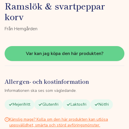
Ramslök & svartpeppar
korv
Från Hemgården
Var kan jag köpa den här produkten?
Allergen- och kostinformation
Informationen ska ses som vägledande.
Mejerifritt
Glutenfri
Laktosfri
Nötfri
Känslig mage? Kolla om den här produkten kan utlösa
uppsvälldhet, smärta och störd avföringsmönster.