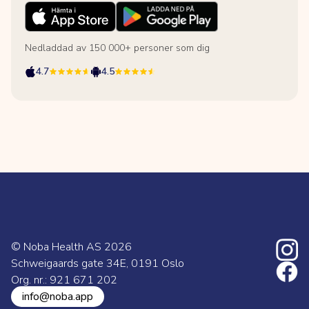
Nedladdad av 150 000+ personer som dig
4.7
4.5
© Noba Health AS
2026
Schweigaards gate 34E, 0191 Oslo
Org. nr.: 921 671 202
info@noba.app