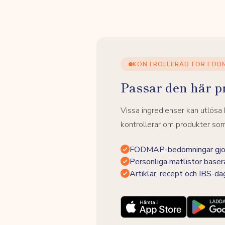
KONTROLLERAD FÖR FOD
Passar den här p
Vissa ingredienser kan utlös
kontrollerar om produkter som 
FODMAP-bedömningar gjor
Personliga matlistor baser
Artiklar, recept och IBS-d