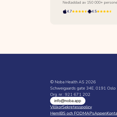
Nedladdad av 150 000+ persone
4.7
4.5
© Noba Health AS
2026
Schweigaards gate 34E, 0191 Oslo
Org. nr.: 921 671 202
info@noba.app
Villkor
Sekretesspolicy
Hem
IBS och FODMAPs
Appen
Kont