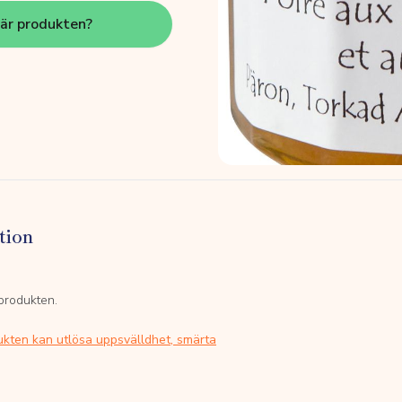
här produkten?
tion
 produkten.
ukten kan utlösa uppsvälldhet, smärta