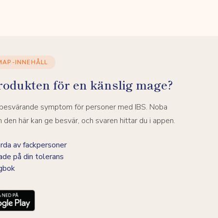
MAP-INNEHÅLL
rodukten för en känslig mage?
a besvärande symptom för personer med IBS. Noba
den här kan ge besvär, och svaren hittar du i appen.
da av fackpersoner
ade på din tolerans
agbok