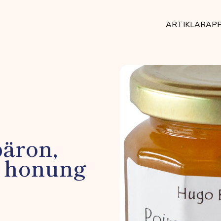
ARTIKLAR
AP
äron,
h honung