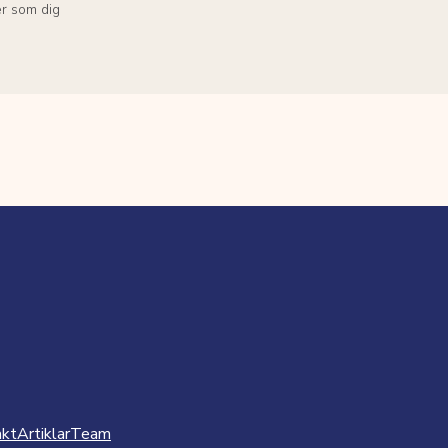
r som dig
akt
Artiklar
Team