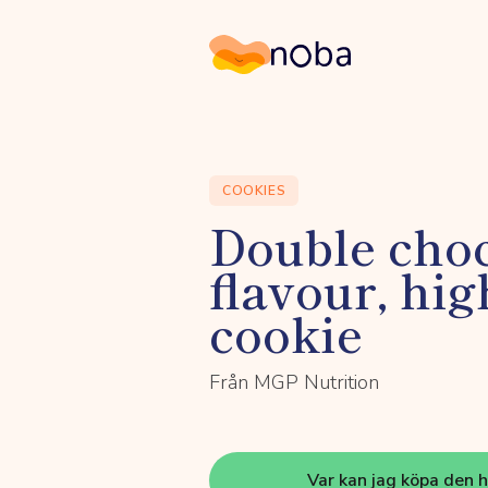
Noba
COOKIES
Double choc
flavour, hig
cookie
Från MGP Nutrition
Var kan jag köpa den 