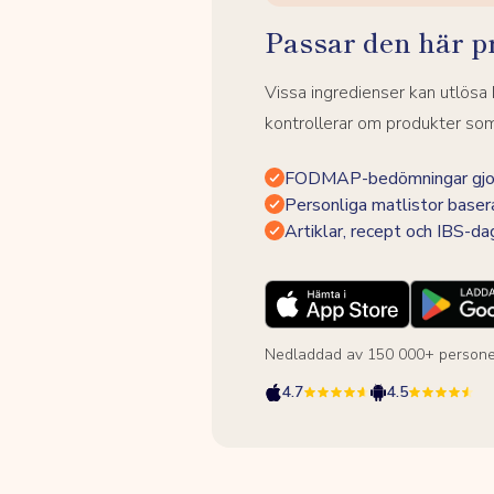
Passar den här p
Vissa ingredienser kan utlös
kontrollerar om produkter som 
FODMAP-bedömningar gjor
Personliga matlistor baser
Artiklar, recept och IBS-d
Nedladdad av 150 000+ persone
4.7
4.5