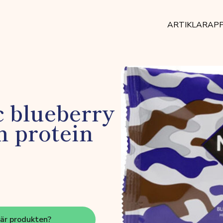
ARTIKLAR
AP
 blueberry
h protein
här produkten?