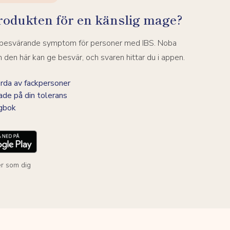
rodukten för en känslig mage?
a besvärande symptom för personer med IBS. Noba
den här kan ge besvär, och svaren hittar du i appen.
da av fackpersoner
ade på din tolerans
agbok
r som dig