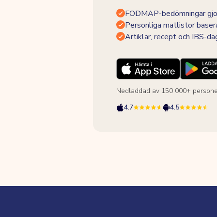
FODMAP-bedömningar gjor
Personliga matlistor baser
Artiklar, recept och IBS-d
Nedladdad av 150 000+ persone
4.7
4.5