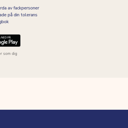
da av fackpersoner
ade på din tolerans
agbok
r som dig