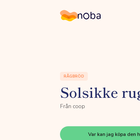
Noba
RÅGBRÖD
Solsikke ru
Från coop
Var kan jag köpa den 