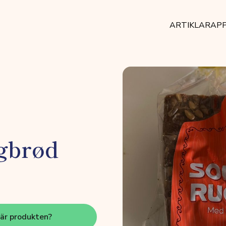
ARTIKLAR
AP
gbrød
här produkten?