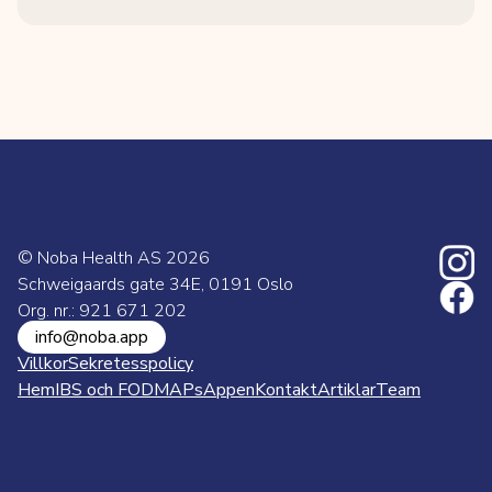
© Noba Health AS
2026
Schweigaards gate 34E, 0191 Oslo
Org. nr.: 921 671 202
info@noba.app
Villkor
Sekretesspolicy
Hem
IBS och FODMAPs
Appen
Kontakt
Artiklar
Team