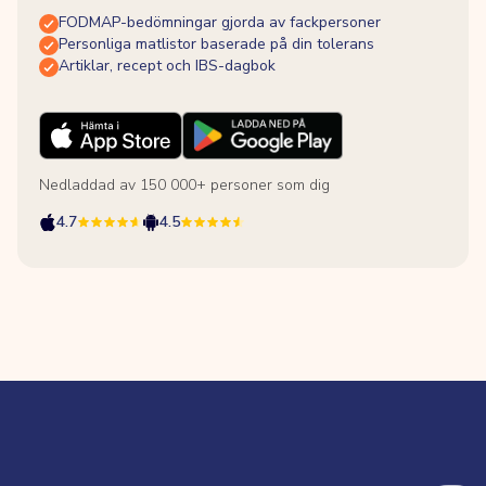
FODMAP-bedömningar gjorda av fackpersoner
Personliga matlistor baserade på din tolerans
Artiklar, recept och IBS-dagbok
Nedladdad av 150 000+ personer som dig
4.7
4.5