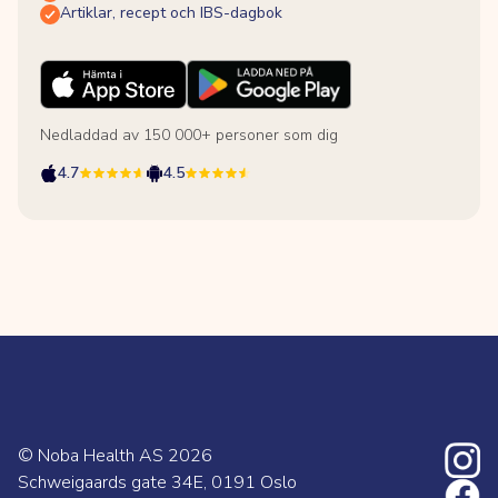
Artiklar, recept och IBS-dagbok
Nedladdad av 150 000+ personer som dig
4.7
4.5
© Noba Health AS
2026
Schweigaards gate 34E, 0191 Oslo