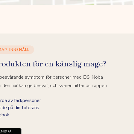
MAP-INNEHÅLL
rodukten för en känslig mage?
a besvärande symptom för personer med IBS. Noba
den här kan ge besvär, och svaren hittar du i appen.
da av fackpersoner
ade på din tolerans
agbok