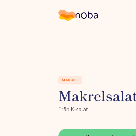
Noba
MAKRILL
Makrelsala
Från K-salat