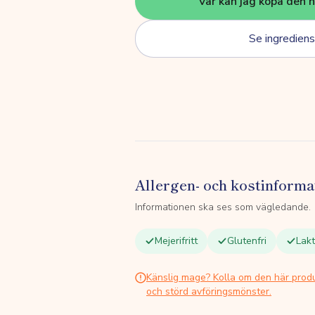
Var kan jag köpa den 
Se ingrediens
Allergen- och kostinforma
Informationen ska ses som vägledande.
Mejerifritt
Glutenfri
Lakt
Känslig mage? Kolla om den här prod
och störd avföringsmönster.