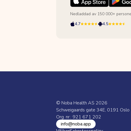
Nedladdad av 150 000+ persone
4.7
4.5
© Noba Health AS
2026
Schweigaards gate 34E, 0191 Oslo
Org. nr.: 921 671 202
info@noba.app