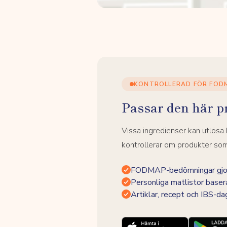
KONTROLLERAD FÖR FOD
Passar den här p
Vissa ingredienser kan utlös
kontrollerar om produkter som 
FODMAP-bedömningar gjor
Personliga matlistor baser
Artiklar, recept och IBS-d