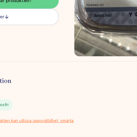
här produkten?
er
tion
osfri
ukten kan utlösa uppsvälldhet, smärta