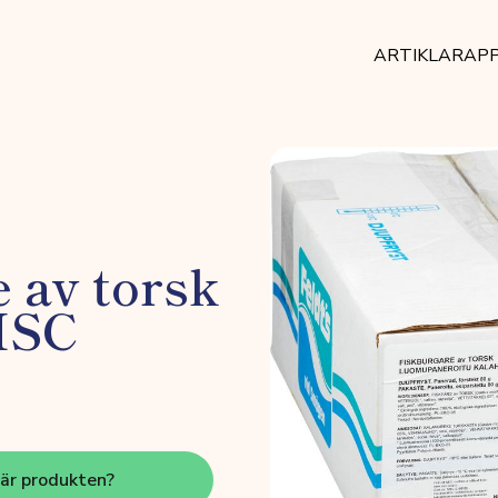
ARTIKLAR
AP
 av torsk
MSC
här produkten?