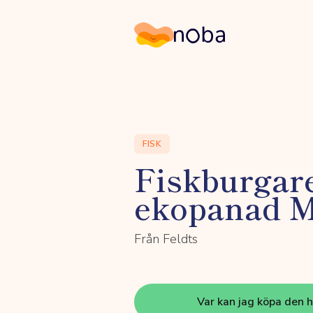
Noba
FISK
Fiskburgare
ekopanad 
Från Feldts
Var kan jag köpa den 