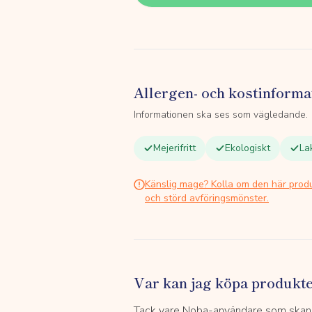
Allergen- och kostinforma
Informationen ska ses som vägledande.
Mejerifritt
Ekologiskt
La
Känslig mage? Kolla om den här prod
och störd avföringsmönster.
Var kan jag köpa produkt
Tack vare Noba-användare som skannar