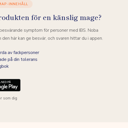
MAP-INNEHÅLL
rodukten för en känslig mage?
a besvärande symptom för personer med IBS. Noba
den här kan ge besvär, och svaren hittar du i appen.
da av fackpersoner
ade på din tolerans
agbok
r som dig