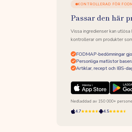
KONTROLLERAD FÖR FOD
Passar den här p
Vissa ingredienser kan utlös
kontrollerar om produkter som 
FODMAP-bedömningar gjor
Personliga matlistor baser
Artiklar, recept och IBS-d
Nedladdad av 150 000+ persone
4.7
4.5