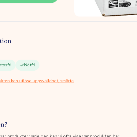
tion
ktosfri
Nötfri
ukten kan utlösa uppsvälldhet, smärta
en?
 produkter varje dag kan vi ofta visa var produkten har