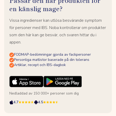
Passar den här produkten för
en känslig mage?
Vissa ingredienser kan utlösa besvärande symptom
för personer med IBS. Noba kontrollerar om produkter
som den här kan ge besvär, och svaren hittar du i
appen.
FODMAP-bedömningar gjorda av fackpersoner
Personliga matlistor baserade på din tolerans
Artiklar, recept och IBS-dagbok
Nedladdad av 150 000+ personer som dig
4.7
4.5