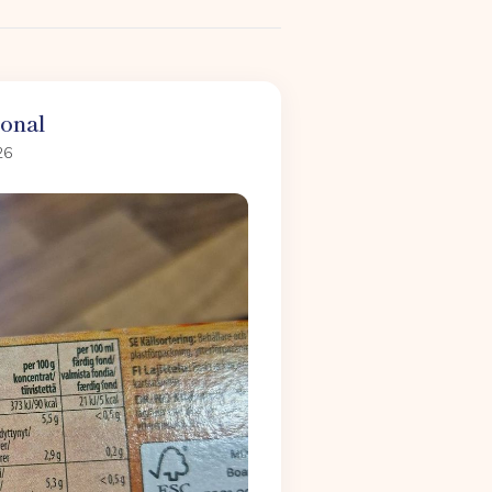
ional
26