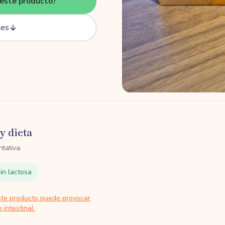
este producto?
tes
y dieta
tativa.
in lactosa
ste producto puede provocar
 intestinal.