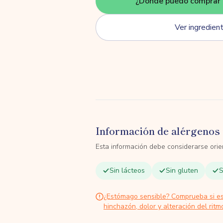
¿Dónde puedo comprar 
Ver ingredien
Información de alérgenos 
Esta información debe considerarse orien
Sin lácteos
Sin gluten
S
¿Estómago sensible? Comprueba si e
hinchazón, dolor y alteración del ritmo