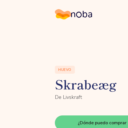
Noba
HUEVO
Skrabeæg
De Livskraft
¿Dónde puedo comprar 