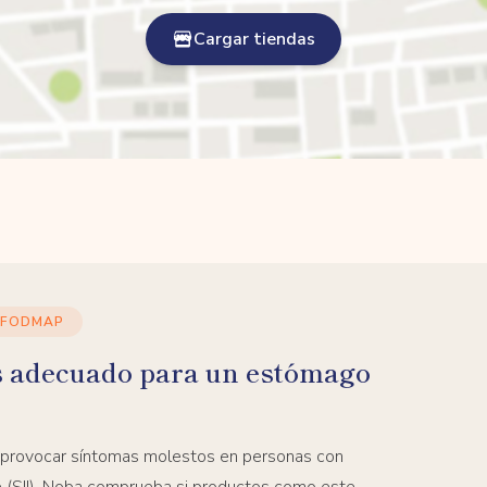
Cargar tiendas
 FODMAP
s adecuado para un estómago
 provocar síntomas molestos en personas con
ble (SII). Noba comprueba si productos como este