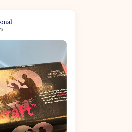
ional
23