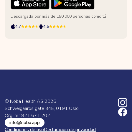
Descargada por más de 150.000 personas como tú
4.7
4.5
© Noba Health AS
2026
Schweigaards gate 34E, 0191 Oslo
Org. nr.: 921 671 202
info@noba.app
Condiciones de uso
Declaracion de privacidad