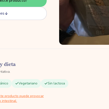
este producto?
tes
y dieta
tativa.
ánico
Vegetariano
Sin lactosa
ste producto puede provocar
 intestinal.