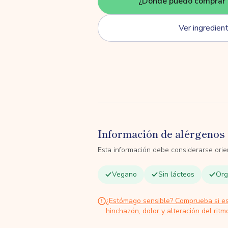
¿Dónde puedo comprar 
Ver ingredien
Información de alérgenos 
Esta información debe considerarse orien
Vegano
Sin lácteos
Org
¿Estómago sensible? Comprueba si e
hinchazón, dolor y alteración del ritmo