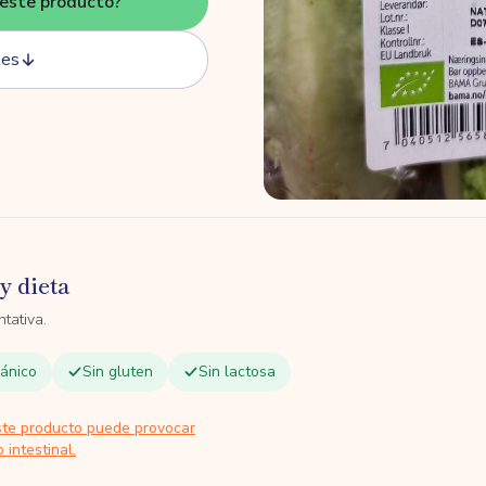
este producto?
tes
y dieta
tativa.
ánico
Sin gluten
Sin lactosa
ste producto puede provocar
 intestinal.