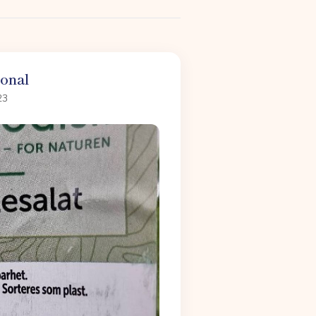
ional
23