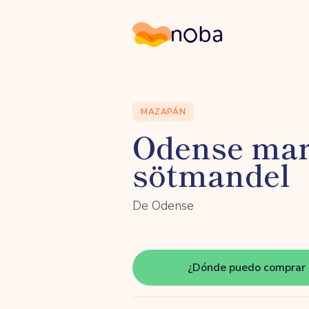
Noba
MAZAPÁN
Odense mar
sötmandel
De Odense
¿Dónde puedo comprar 