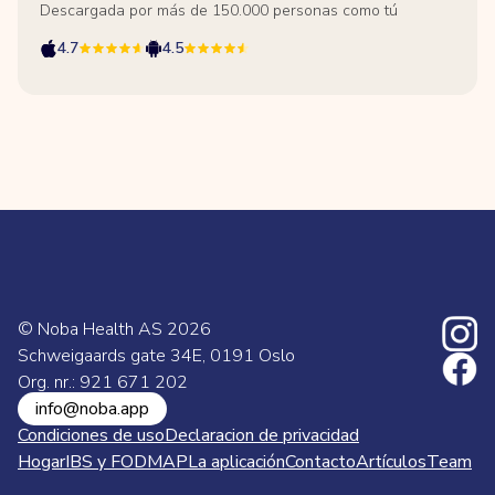
Descargada por más de 150.000 personas como tú
4.7
4.5
© Noba Health AS
2026
Schweigaards gate 34E, 0191 Oslo
Org. nr.: 921 671 202
info@noba.app
Condiciones de uso
Declaracion de privacidad
Hogar
IBS y FODMAP
La aplicación
Contacto
Artículos
Team