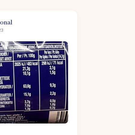
ional
23