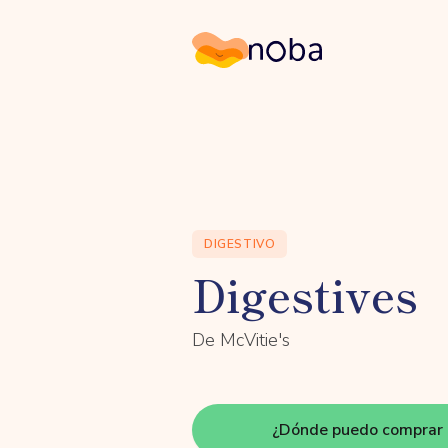
Noba
DIGESTIVO
Digestives
De McVitie's
¿Dónde puedo comprar 