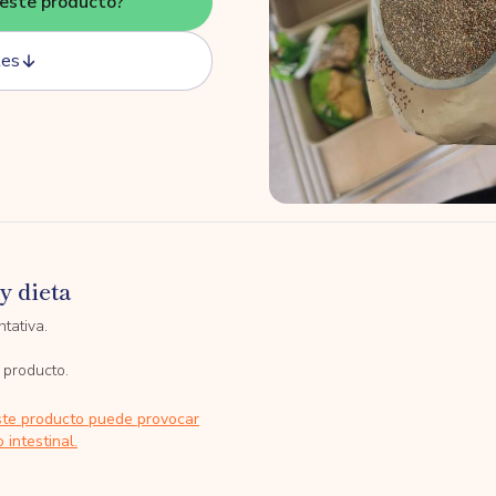
este producto?
tes
y dieta
tativa.
 producto.
ste producto puede provocar
 intestinal.