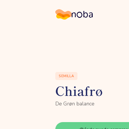
Noba
SEMILLA
Chiafrø
De Grøn balance