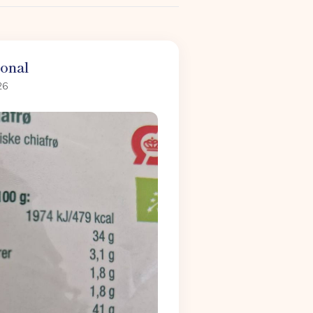
ional
26