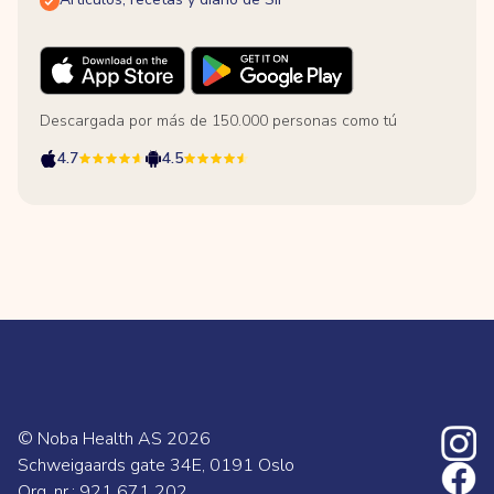
Descargada por más de 150.000 personas como tú
4.7
4.5
© Noba Health AS
2026
Schweigaards gate 34E, 0191 Oslo
Org. nr.: 921 671 202