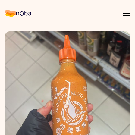
Åpn
Noba