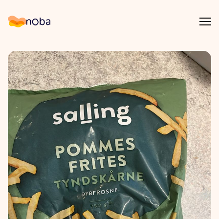
Åpn
Noba