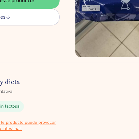
este producto?
tes
y dieta
tativa.
in lactosa
ste producto puede provocar
 intestinal.