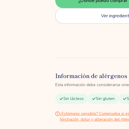
¿Dónde puedo comprar 
Ver ingredien
Información de alérgenos 
Esta información debe considerarse orien
Sin lácteos
Sin gluten
S
¿Estómago sensible? Comprueba si e
hinchazón, dolor y alteración del ritmo