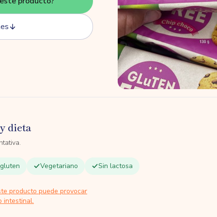
este producto?
tes
y dieta
tativa.
 gluten
Vegetariano
Sin lactosa
ste producto puede provocar
 intestinal.