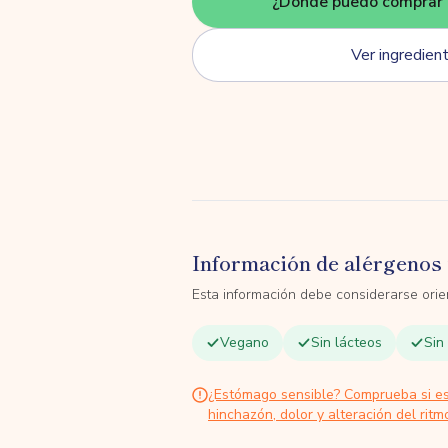
¿Dónde puedo comprar 
Ver ingredien
Información de alérgenos 
Esta información debe considerarse orien
Vegano
Sin lácteos
Sin
¿Estómago sensible? Comprueba si e
hinchazón, dolor y alteración del ritmo