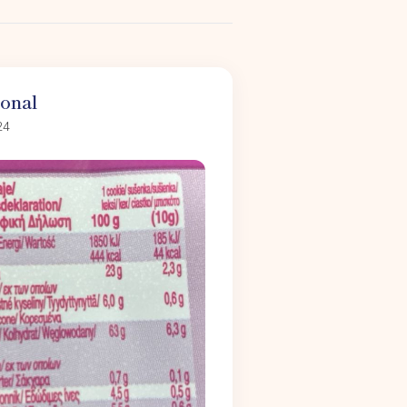
ional
24