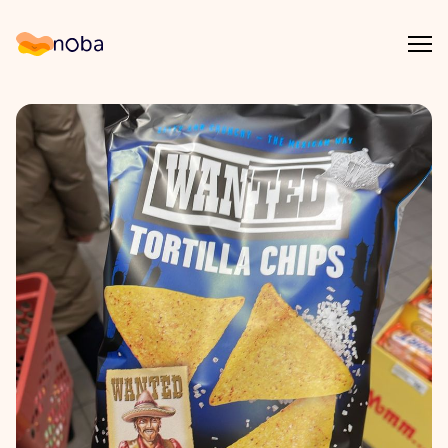
Åpn
Noba