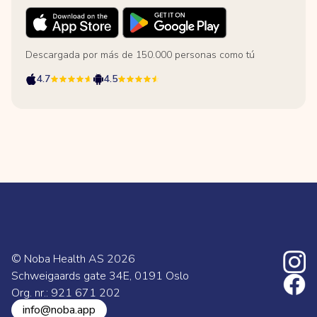
Descargada por más de 150.000 personas como tú
4.7
4.5
© Noba Health AS
2026
Schweigaards gate 34E, 0191 Oslo
Org. nr.: 921 671 202
info@noba.app