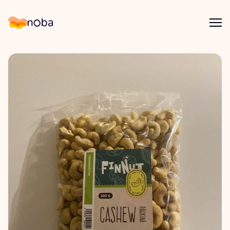
Åpn
Noba