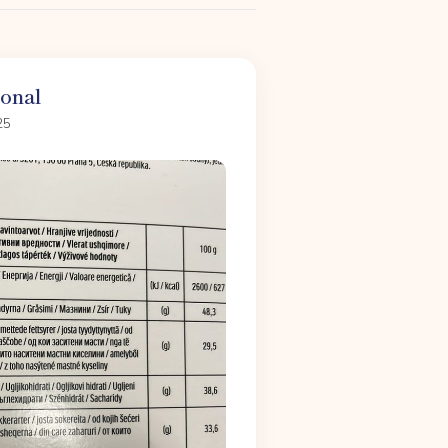
ional
25