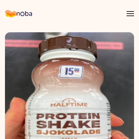
Åpn
Noba